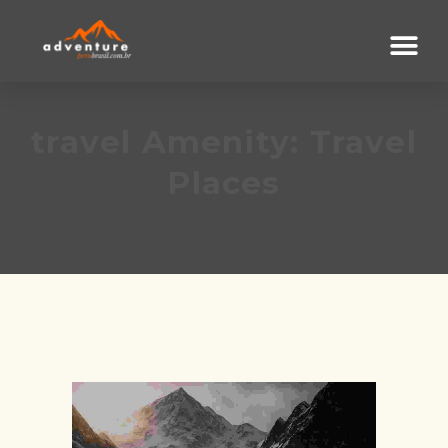
travel Amenity:
Travel
Places