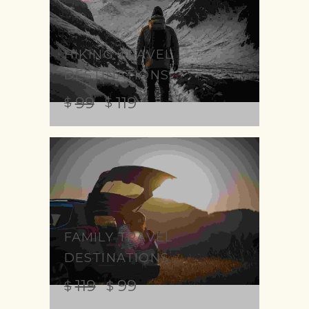
HIKING TRAVEL
DESTINATIONS
99
119
$
$
FAMILY TRAVEL
DESTINATIONS
119
99
$
$